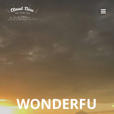
コ
ン
テ
ン
ツ
へ
ス
キ
ッ
プ
WONDERFU